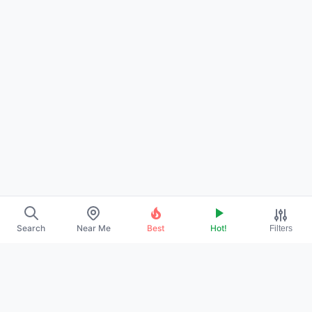
Search
Near Me
Best
Hot!
Filters
About Us
Contact
Promote Your Profile
Privacy Policy
Terms of Service
DMCA