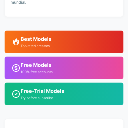
mundial.
Best Models
Top rated creators
Free Models
100% free accounts
Free-Trial Models
Try before subscribe