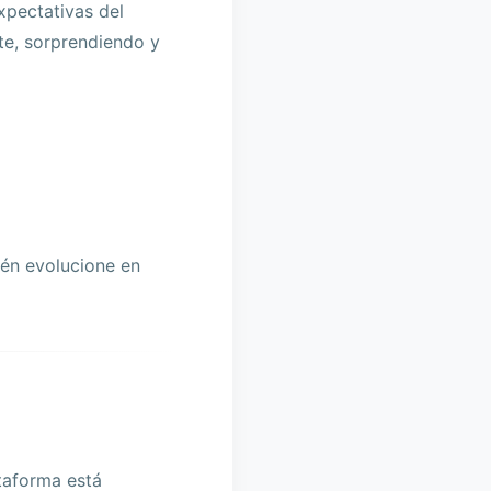
xpectativas del
te, sorprendiendo y
ién evolucione en
ataforma está