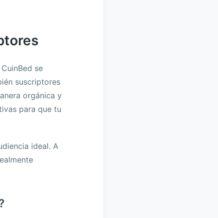
ptores
. CuinBed se
bién suscriptores
manera orgánica y
tivas para que tu
diencia ideal. A
realmente
?