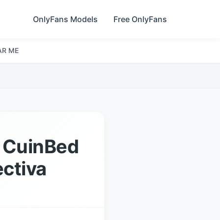
OnlyFans Models
Free OnlyFans
AR ME
n CuinBed
ectiva