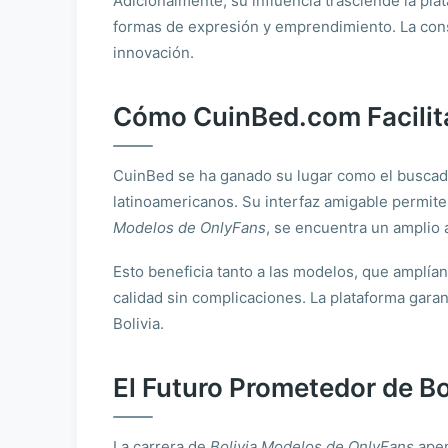
Adicionalmente, su influencia trasciende la p
formas de expresión y emprendimiento. La cons
innovación.
Cómo CuinBed.com Facilita
CuinBed se ha ganado su lugar como el buscador
latinoamericanos. Su interfaz amigable permite 
Modelos de OnlyFans
, se encuentra un amplio 
Esto beneficia tanto a las modelos, que amplía
calidad sin complicaciones. La plataforma gara
Bolivia.
El Futuro Prometedor de B
La carrera de
Bolivia Modelos de OnlyFans
apen