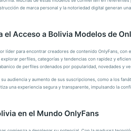
lataforma. Muchas de estas modelos se convierten en referente
trucción de marca personal y la notoriedad digital generan un
 el Acceso a Bolivia Modelos de On
 líder para encontrar creadores de contenido OnlyFans, con es
explorar perfiles, categorías y tendencias con rapidez y eficien
abanico de perfiles ordenados por popularidad, novedades y ven
n su audiencia y aumento de sus suscripciones, como a los faná
ntiza una experiencia segura y transparente, impulsando la con
olivia en el Mundo OnlyFans
as comienza a desplegar su potencial. Con la madurez tecnológ