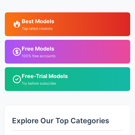
Best Models
Top rated creators
Free Models
100% free accounts
Free-Trial Models
Try before subscribe
Explore Our Top Categories