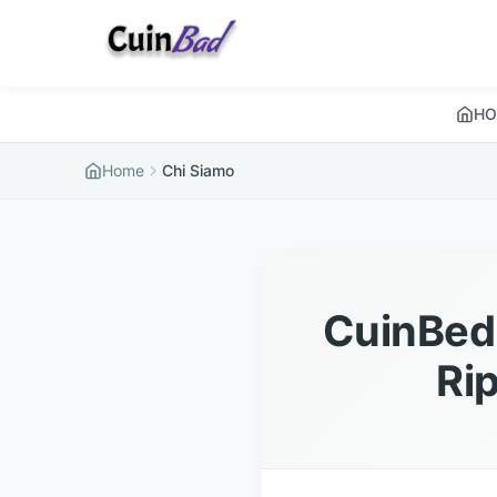
HO
Home
Chi Siamo
CuinBed -
Ri