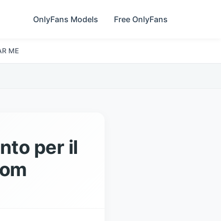
OnlyFans Models
Free OnlyFans
AR ME
nto per il
com