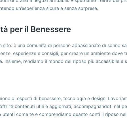
ioni di brand e negozi affidabili. Rispettiamo i diritti dei pr
rantendo un’esperienza sicura e senza sorprese.
à per il Benessere
 sito: è una comunità di persone appassionate di sonno san
nze, esperienze e consigli, per creare un ambiente dove t
e. Insieme, rendiamo il mondo del riposo più accessibile e 
nione di esperti di benessere, tecnologia e design. Lavori
ffrirti contenuti utili e aggiornati, accompagnandoti nel p
utenti come te e comprendiamo quanto conti il riposo nella v