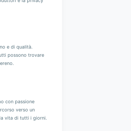
oduttori e la privacy
o e di qualità.
utti possono trovare
sereno.
amo con passione
ercorso verso un
ita di tutti i giorni.