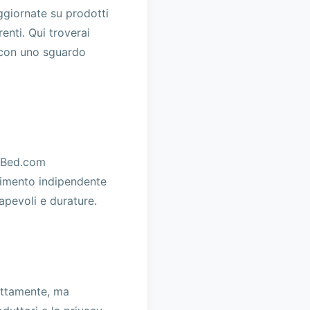
ggiornate su prodotti
enti. Qui troverai
e con uno sguardo
inBed.com
rimento indipendente
apevoli e durature.
ettamente, ma