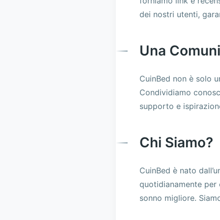
forniamo link e recens
dei nostri utenti, ga
Una Comunit
CuinBed non è solo un
Condividiamo conosce
supporto e ispirazion
Chi Siamo?
CuinBed è nato dall’u
quotidianamente per o
sonno migliore. Siamo 