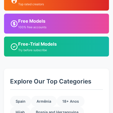
Top rated creators
Free Models
100% free accounts
Free-Trial Models
Try before subscribe
Explore Our Top Categories
Spain
Armênia
18+ Anos
Hijab
Bosnia and Herzegovina