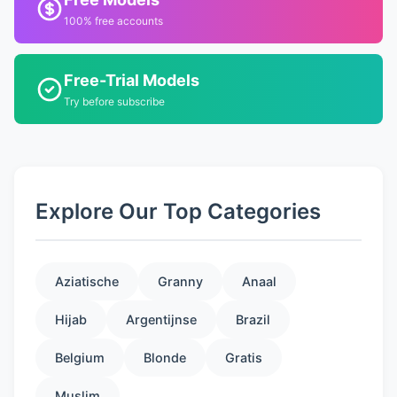
100% free accounts
Free-Trial Models
Try before subscribe
Explore Our Top Categories
Aziatische
Granny
Anaal
Hijab
Argentijnse
Brazil
Belgium
Blonde
Gratis
Muslim